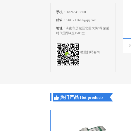
手机：
18263413300
邮箱：
3481711667@qq.com
地址：
济南市历城区北园大街9号荣盛
时代国际A座1505室
微信扫码咨询
热门产品
Hot products