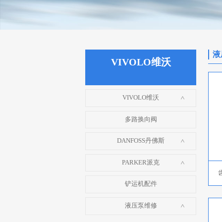
液
VIVOLO维沃
VIVOLO维沃
>
多路换向阀
DANFOSS丹佛斯
>
PARKER派克
>
铲运机配件
液压泵维修
>