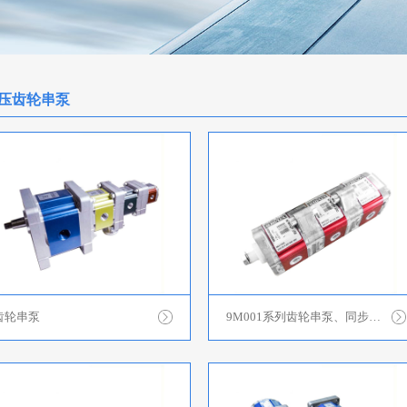
压齿轮串泵
齿轮串泵
9M001系列齿轮串泵、同步分流马达